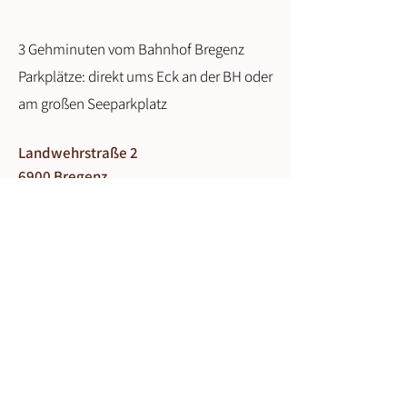
3 Gehminuten vom Bahnhof Bregenz
Parkplätze: direkt ums Eck an der BH oder
am großen Seeparkplatz
Landwehrstraße 2
6900 Bregenz
Tel.:
+43 (0) 68181864454
physio.biankagasthuber@gmail.com